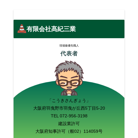
有限会社髙紀三業
現場最優先職人
代表者
「こうきさんぎょう」
大阪府羽曳野市羽曳が丘西5丁目5-20
TEL 072-956-3198
建設業許可
大阪府知事許可（般02）114059号