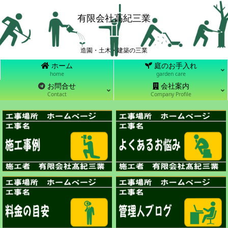
有限会社高紀三業
造園・土木・建築の三業
ホーム
庭のお手入れ
home
garden care
お問合せ
会社案内
Contact
Company Profile