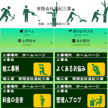
有限会社高紀三業
造園・土木・建築の三業
ホーム
庭のお手入れ
home
garden care
お問合せ
会社案内
Contact
Company Profile