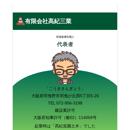
有限会社髙紀三業
現場最優先職人
代表者
「こうきさんぎょう」
大阪府羽曳野市羽曳が丘西5丁目5-20
TEL 072-956-3198
建設業許可
大阪府知事許可（般02）114059号
起業時は「髙紀造園土木」でした