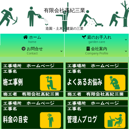
有限会社高紀三業
造園・土木・建築の三業
ホーム
庭のお手入れ
home
garden care
お問合せ
会社案内
Contact
Company Profile